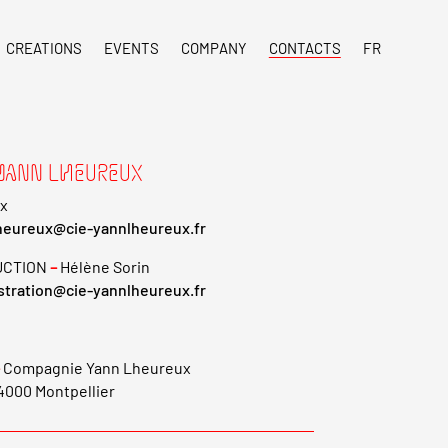
CREATIONS
EVENTS
COMPANY
CONTACTS
FR
 YANN LHEUREUX
x
heureux@cie-yannlheureux.fr
UCTION
–
Hélène Sorin
stration@cie-yannlheureux.fr
Compagnie Yann Lheureux
34000 Montpellier