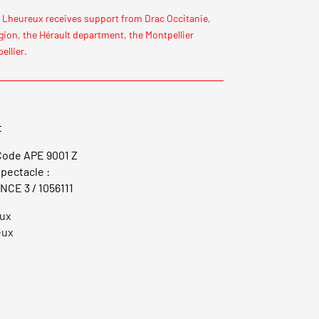
Lheureux receives support from Drac Occitanie,
ion, the Hérault department, the Montpellier
ellier.
t
 Code APE 9001 Z
pectacle :
NCE 3 / 1056111
eux
eux